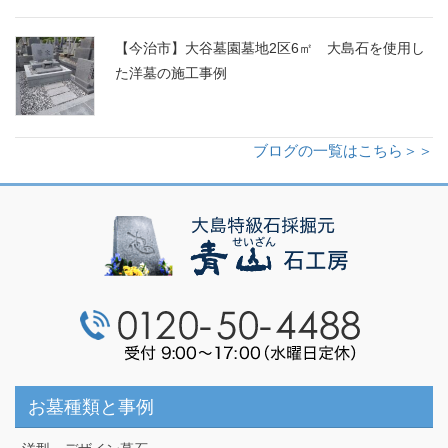
【今治市】大谷墓園墓地2区6㎡ 大島石を使用し
た洋墓の施工事例
ブログの一覧はこちら＞＞
お墓種類と事例