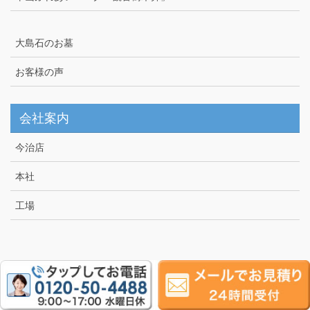
大島石のお墓
お客様の声
会社案内
今治店
本社
工場
Copyright © 愛媛県今治市の墓石なら青山石工房 All Rights Reserved.