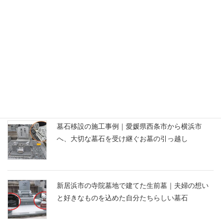
【今治市】樹木葬なら平山ふれあいパークへ｜観
音様が寄り添う永代供養付きで安心のお墓
今治市の墓地改修工事｜11基の先祖墓を整理し、
管理しやすく安心して受け継げる墓所へ
墓石移設の施工事例｜愛媛県西条市から横浜市
へ、大切な墓石を受け継ぐお墓の引っ越し
新居浜市の寺院墓地で建てた生前墓｜夫婦の想い
と好きなものを込めた自分たちらしい墓石