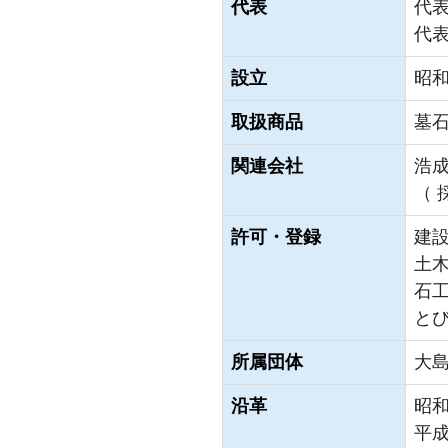
代表
代
代
設立
昭和
取扱商品
墓
関連会社
浩
（ 
許可・登録
建設
土
石
と
所属団体
大
沿革
昭和
平成