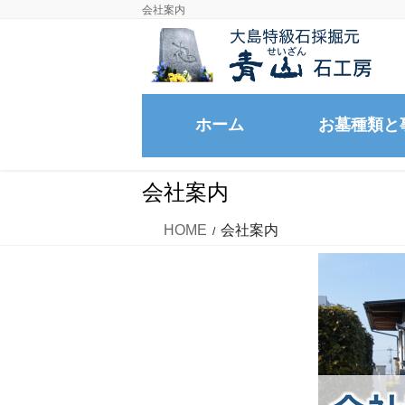
コ
ナ
会社案内
ン
ビ
テ
ゲ
ン
ー
ツ
シ
ホーム
お墓種類と
に
ョ
移
ン
洋型、デザイン墓
動
に
会社案内
移
和型墓石、供養塔
動
HOME
会社案内
自然石のお墓