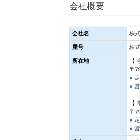
会社概要
会社名
株
屋号
株
所在地
【 
〒7
●
定
●
営業
【 
〒7
●
定
●
営業