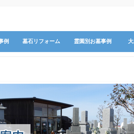
事例
墓石リフォーム
霊園別お墓事例
大
石
文字の追加彫刻
今治市営大谷墓地、大谷墓園
花立の穴あけ・交換
平山ふれあいパーク
お墓クリーニング
正面文字の彫直し
お墓のリフォーム
お墓整理・建替え