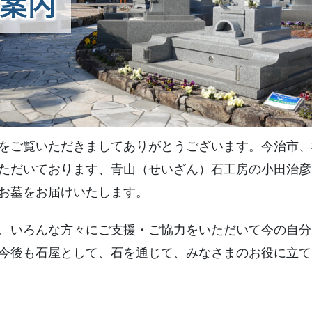
土葬の仏様の堀上げ
お墓の移設
納骨室の新設拡張
墓誌の追加設置
をご覧いただきましてありがとうございます。今治市、
ただいております、青山（せいざん）石工房の小田治彦
お墓の雑草対策
お墓をお届けいたします。
お墓じまい
、いろんな方々にご支援・ご協力をいただいて今の自分
今後も石屋として、石を通じて、みなさまのお役に立て