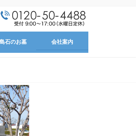
島石のお墓
会社案内
今治店
本社
工場