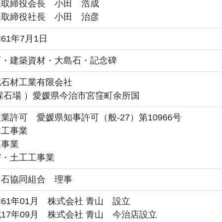
表取締役会長 小田 浩成
表取締役社長 小田 治彦
61年7月1日
石・建築資材・大島石・記念碑
成石材工業有限会社
採石場 ）愛媛県今治市宮窪町余所国
業許可 愛媛県知事許可（般-27）第10966号
木工事業
工事業
び・土工工事業
島石協同組合 理事
61年01月 株式会社 青山 設立
17年09月 株式会社 青山 今治店設立