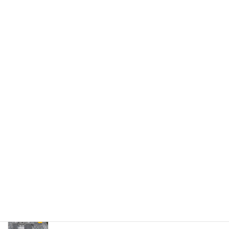
青山（せいざん）石工房 お墓ブ
ログ
【今治市】樹木葬なら平山ふれあいパークへ｜観
音様が寄り添う永代供養付きで安心のお墓
今治市の墓地改修工事｜11基の先祖墓を整理し、
管理しやすく安心して受け継げる墓所へ
墓石移設の施工事例｜愛媛県西条市から横浜市
へ、大切な墓石を受け継ぐお墓の引っ越し